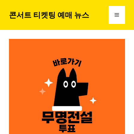
컨
텐
콘서트 티켓팅 예매 뉴스
메
츠
로
뉴
건
너
뛰
기