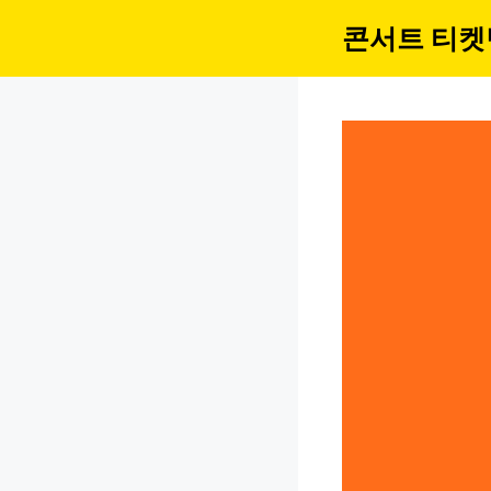
컨
콘서트 티켓
텐
츠
로
건
너
뛰
기