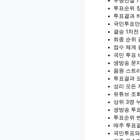
무명전설 7
투표순위 장
투표결과 하
국민투표만
결승 1차전 
최종 순위 
점수 체계 
국민 투표 
생방송 문자
음원 스트리
투표결과 모
성리 모든 
유튜브 조회
상위 3명 
생방송 투표
투표순위 
매주 투표결
국민투표와