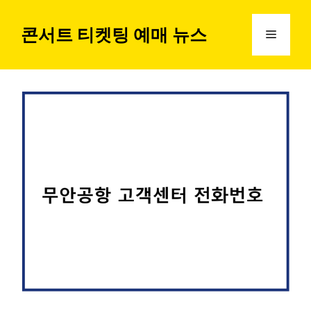
컨
텐
콘서트 티켓팅 예매 뉴스
메
츠
로
뉴
건
너
뛰
기