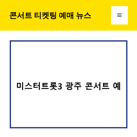
컨
텐
콘서트 티켓팅 예매 뉴스
메
츠
로
뉴
건
너
뛰
기