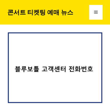
컨
텐
콘서트 티켓팅 예매 뉴스
메
츠
로
뉴
건
너
뛰
기