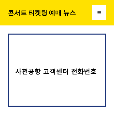
컨
텐
콘서트 티켓팅 예매 뉴스
메
츠
로
뉴
건
너
뛰
기