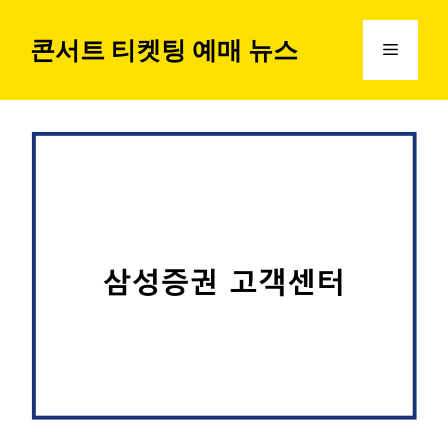
컨
텐
콘서트 티켓팅 예매 뉴스
메
츠
로
뉴
건
너
뛰
기