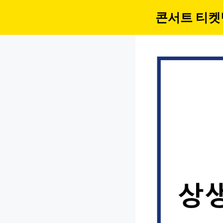
컨
콘서트 티켓
텐
츠
로
건
너
뛰
기