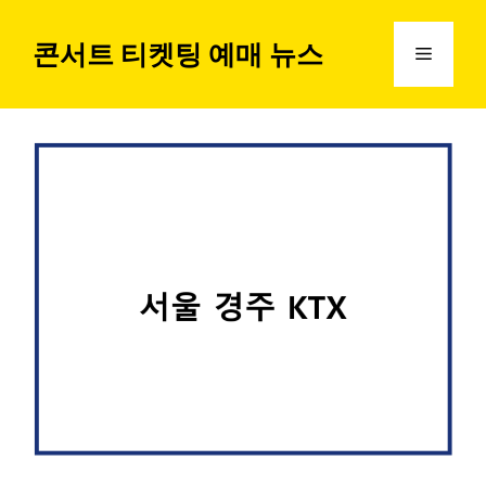
컨
텐
콘서트 티켓팅 예매 뉴스
메
츠
로
뉴
건
너
뛰
기