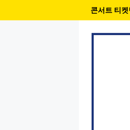
컨
콘서트 티켓
텐
츠
로
건
너
뛰
기