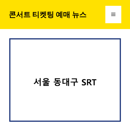
컨
텐
콘서트 티켓팅 예매 뉴스
메
츠
로
뉴
건
너
뛰
기