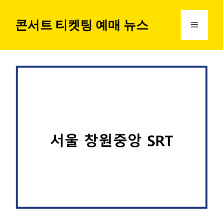
컨
텐
콘서트 티켓팅 예매 뉴스
메
츠
로
뉴
건
너
뛰
기