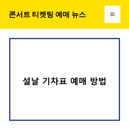
컨
텐
콘서트 티켓팅 예매 뉴스
메
츠
로
뉴
건
너
뛰
기