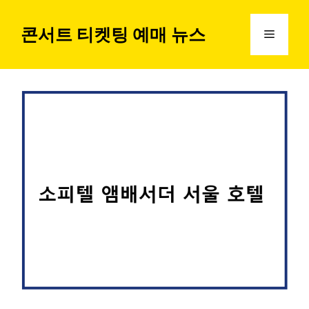
컨
텐
콘서트 티켓팅 예매 뉴스
메
츠
로
뉴
건
너
뛰
기