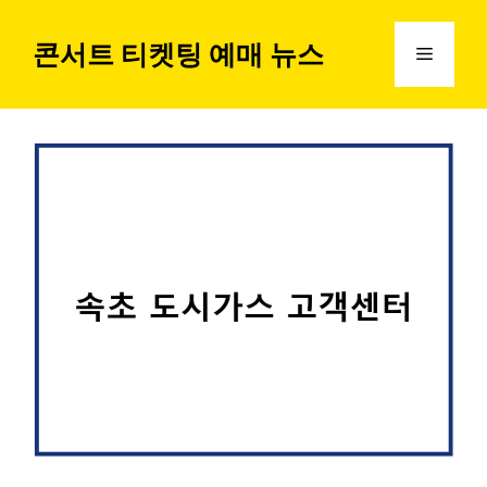
컨
텐
콘서트 티켓팅 예매 뉴스
메
츠
로
뉴
건
너
뛰
기