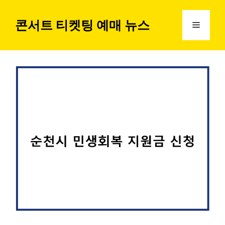
컨
텐
콘서트 티켓팅 예매 뉴스
메
츠
로
뉴
건
너
뛰
기