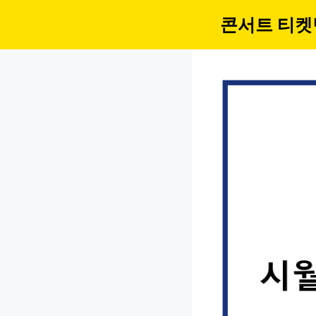
컨
콘서트 티켓
텐
츠
로
건
너
뛰
기