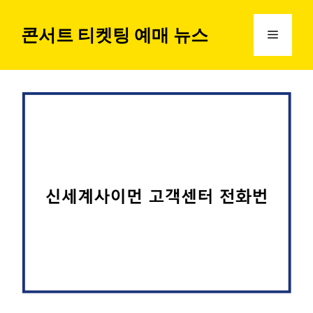
컨
텐
콘서트 티켓팅 예매 뉴스
메
츠
로
뉴
건
너
뛰
기