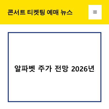
컨
텐
콘서트 티켓팅 예매 뉴스
메
츠
로
뉴
건
너
뛰
기