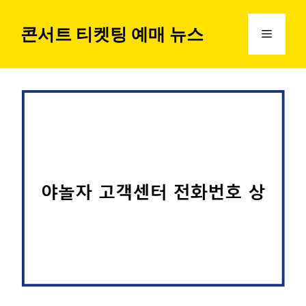
컨
텐
콘서트 티켓팅 예매 뉴스
메
츠
로
뉴
건
너
뛰
기