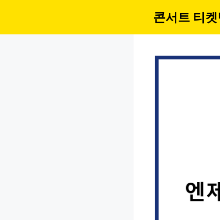
컨
콘서트 티켓
텐
츠
로
건
너
뛰
기