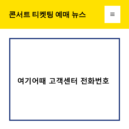
컨
텐
콘서트 티켓팅 예매 뉴스
메
츠
로
뉴
건
너
뛰
기