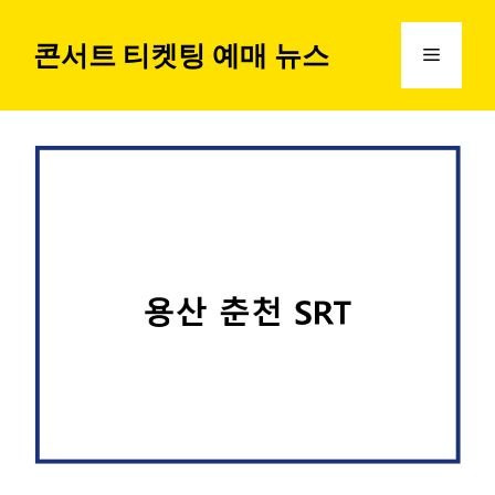
컨
텐
콘서트 티켓팅 예매 뉴스
메
츠
로
뉴
건
너
뛰
기