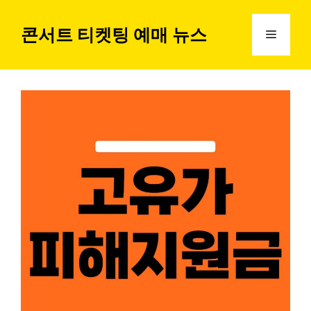
컨
텐
콘서트 티켓팅 예매 뉴스
메
츠
로
뉴
건
너
뛰
기