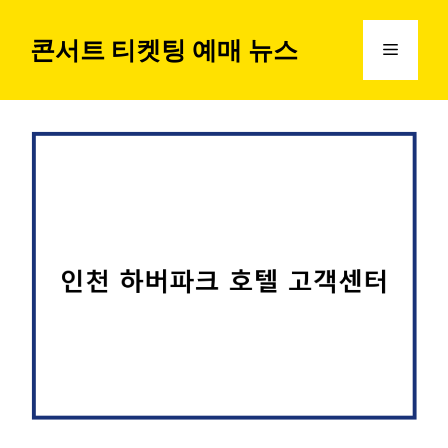
컨
텐
콘서트 티켓팅 예매 뉴스
메
츠
로
뉴
건
너
뛰
기