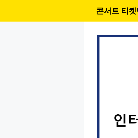
컨
콘서트 티켓
텐
츠
로
건
너
뛰
기