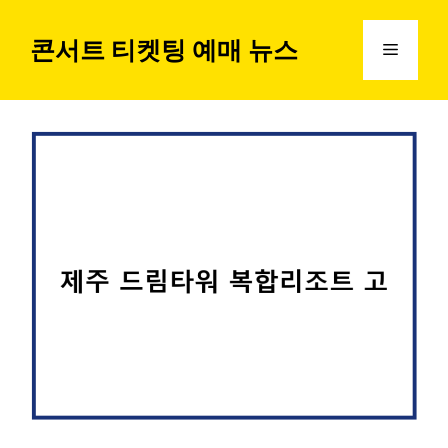
컨
텐
콘서트 티켓팅 예매 뉴스
메
츠
로
뉴
건
너
뛰
기