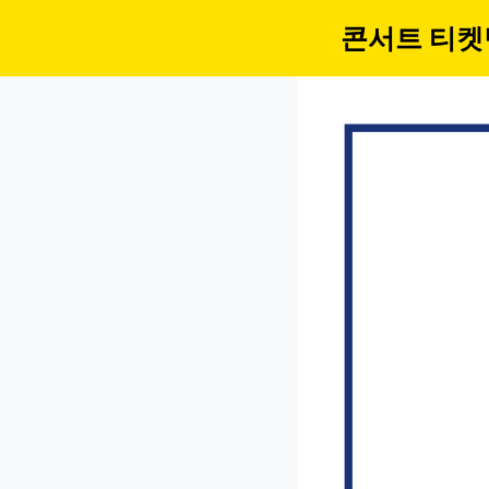
컨
콘서트 티켓
텐
츠
로
건
너
뛰
기