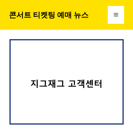
컨
텐
콘서트 티켓팅 예매 뉴스
메
츠
로
뉴
건
너
뛰
기