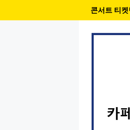
컨
콘서트 티켓
텐
츠
로
건
너
뛰
기