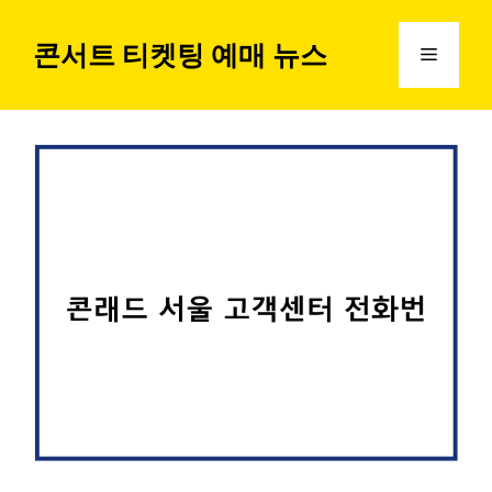
컨
텐
콘서트 티켓팅 예매 뉴스
메
츠
로
뉴
건
너
뛰
기