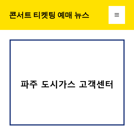
컨
텐
콘서트 티켓팅 예매 뉴스
메
츠
로
뉴
건
너
뛰
기