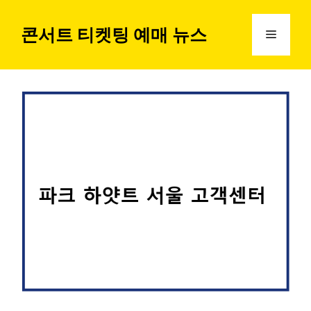
컨
텐
콘서트 티켓팅 예매 뉴스
메
츠
로
뉴
건
너
뛰
기