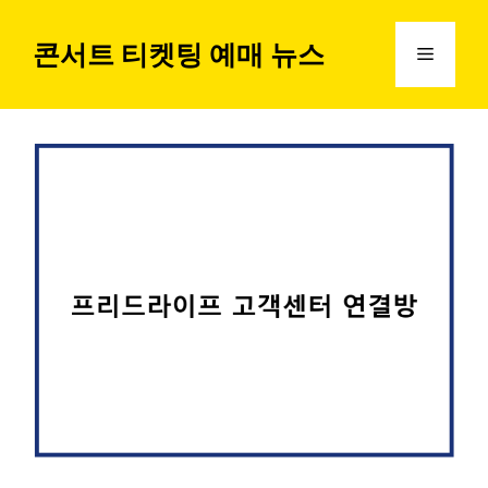
컨
텐
콘서트 티켓팅 예매 뉴스
메
츠
로
뉴
건
너
뛰
기