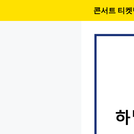
컨
콘서트 티켓
텐
츠
로
건
너
뛰
기