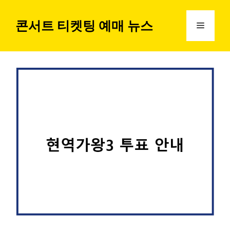
컨
텐
콘서트 티켓팅 예매 뉴스
메
츠
로
뉴
건
너
뛰
기