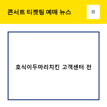
컨
텐
콘서트 티켓팅 예매 뉴스
메
츠
로
뉴
건
너
뛰
기