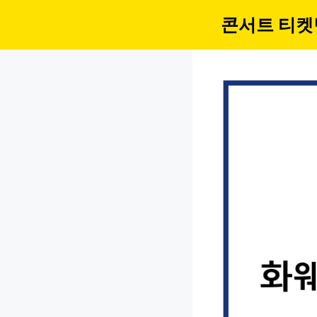
컨
콘서트 티켓
텐
츠
로
건
너
뛰
기