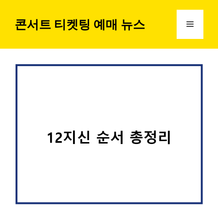
컨
텐
콘서트 티켓팅 예매 뉴스
메
츠
로
뉴
건
너
뛰
기