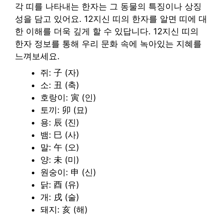
각 띠를 나타내는 한자는 그 동물의 특징이나 상징
성을 담고 있어요. 12지신 띠의 한자를 알면 띠에 대
한 이해를 더욱 깊게 할 수 있답니다. 12지신 띠의
한자 정보를 통해 우리 문화 속에 녹아있는 지혜를
느껴보세요.
쥐: 子 (자)
소: 丑 (축)
호랑이: 寅 (인)
토끼: 卯 (묘)
용: 辰 (진)
뱀: 巳 (사)
말: 午 (오)
양: 未 (미)
원숭이: 申 (신)
닭: 酉 (유)
개: 戌 (술)
돼지: 亥 (해)