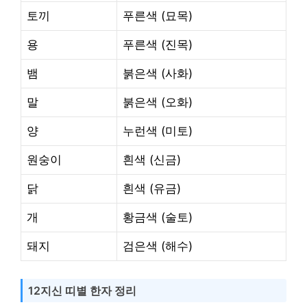
토끼
푸른색 (묘목)
용
푸른색 (진목)
뱀
붉은색 (사화)
말
붉은색 (오화)
양
누런색 (미토)
원숭이
흰색 (신금)
닭
흰색 (유금)
개
황금색 (술토)
돼지
검은색 (해수)
12지신 띠별 한자 정리