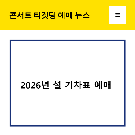
컨
텐
콘서트 티켓팅 예매 뉴스
메
츠
로
뉴
건
너
뛰
기