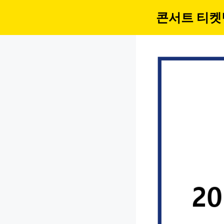
컨
콘서트 티켓
텐
츠
로
건
너
뛰
기