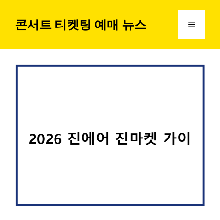
컨
텐
콘서트 티켓팅 예매 뉴스
메
츠
로
뉴
건
너
뛰
기