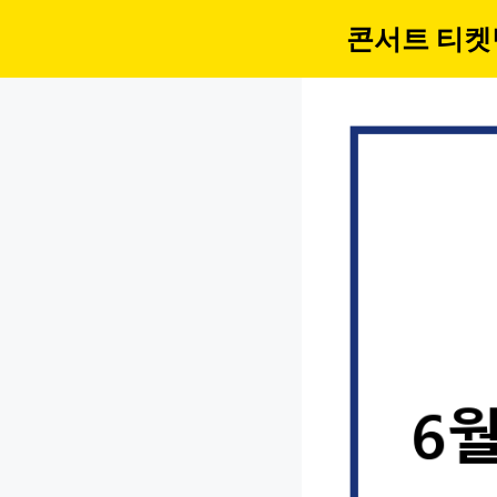
컨
콘서트 티켓
텐
츠
로
건
너
뛰
기