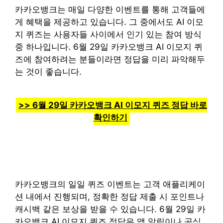
카카오뱅크는 매일 다양한 이벤트를 통해 고객들에
게 혜택을 제공하고 있습니다. 그 중에서도 AI 이모
지 퀴즈는 사용자들 사이에서 인기 있는 참여 방식
중 하나입니다. 6월 29일 카카오뱅크 AI 이모지 퀴
즈에 참여하려는 분들이라면 정답을 미리 파악해두
는 것이 좋습니다.
>> 6월 29일 카카오뱅크 AI 이모지 퀴즈 정답 바로
확인하기
카카오뱅크의 일일 퀴즈 이벤트는 고객 애플리케이
션 내에서 진행되며, 정확한 정답 제출 시 포인트나
캐시백 같은 보상을 받을 수 있습니다. 6월 29일 카
카오뱅크 AI 이모지 퀴즈 정답은 앱 알림이나 공식