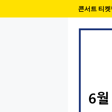
컨
콘서트 티켓
텐
츠
로
건
너
뛰
기