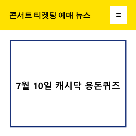
컨
텐
콘서트 티켓팅 예매 뉴스
메
츠
로
뉴
건
너
뛰
기