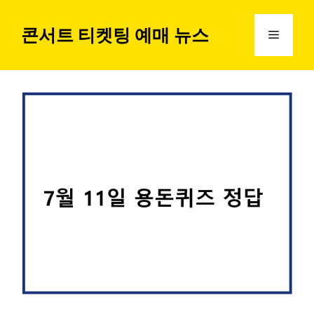
컨
텐
콘서트 티켓팅 예매 뉴스
메
츠
로
뉴
건
너
뛰
기