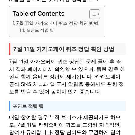
Table of Contents
7월 11일 카카오페이 퀴즈 정답 확인 방법
포인트 적립 팁
7월 11일 카카오페이 퀴즈 정답 확인 방법
7월 11일 카카오페이 퀴즈 정답은 문제 풀이 후 즉
시 결과 페이지에서 확인할 수 있으며, 틀린 경우 해
설과 함께 올바른 정답이 제시됩니다. 카카오페이
공식 SNS 채널과 앱 푸시 알림을 통해서도 관련 정
보를 받을 수 있어 놓치지 않기 좋습니다.
포인트 적립 팁
매일 참여할 경우 누적 보너스가 제공되기도 하므
로, 7월 11일 카카오페이 퀴즈를 포함해 지속적인
참여가 유리합니다. 정답 난이도와 무관하게 참여