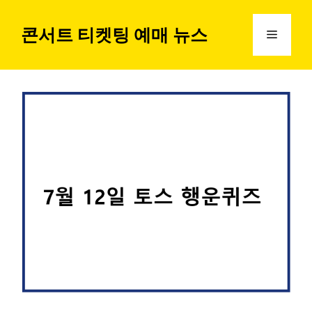
컨
텐
콘서트 티켓팅 예매 뉴스
메
츠
로
뉴
건
너
뛰
기