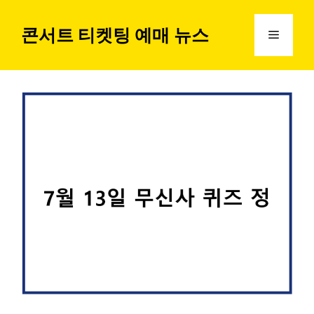
컨
텐
콘서트 티켓팅 예매 뉴스
메
츠
로
뉴
건
너
뛰
기